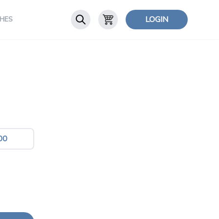
LOGIN
HES
00