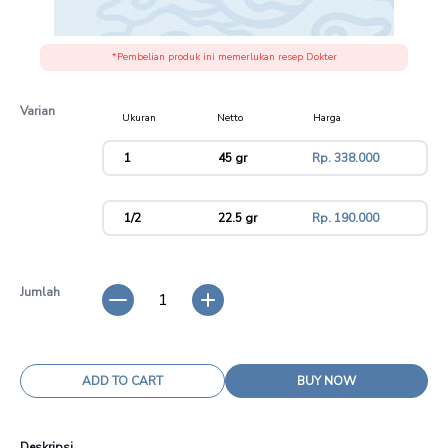
*Pembelian produk ini memerlukan resep Dokter
Varian
Ukuran
Netto
Harga
variant
1
45 gr
Rp. 338.000
1/2
22.5 gr
Rp. 190.000
Jumlah
1
ADD TO CART
BUY NOW
Deskripsi