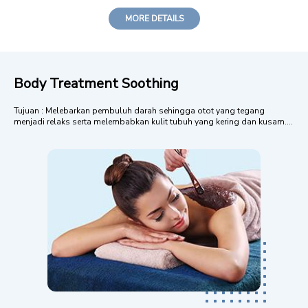
MORE DETAILS
Body Treatment Soothing
Tujuan : Melebarkan pembuluh darah sehingga otot yang tegang
menjadi relaks serta melembabkan kulit tubuh yang kering dan kusam.
Menggunakan essential oil Mandarin, Cananga (Cananga macrophylla),
Ylang ylang (Canangium odoratum), dan Lemon (Citrus limonom).
Essential Oil yang terkandun...