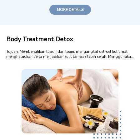
MORE DETAILS
Body Treatment Detox
Tujuan: Membersihkan tubuh dari toxin, mengangkat sel-sel kulit mati,
menghaluskan serta menjadikan kulit tampak lebih cerah. Menggunakan
Essential Oil Fennel (Foeniculum vulgare), Rosemary (Rosemarinus
officinalis), Lemon (Citrus limonom), Juniper (Juniperus communis) , dan
Tyme (Thym...