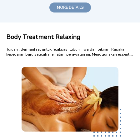
MORE DETAILS
Body Treatment Relaxing
Tujuan : Bermanfaat untuk relaksasi tubuh, jiwa dan pikiran. Rasakan
kesegaran baru setelah menjalani perawatan ini. Menggunakan essential
oil Lavender (Lanvandula officinalis), Cananga (Cananga macrophylla),
Patchouli (Pogostemon odoratum), dan Orange (Citrus aurantium).
Essential Oil...