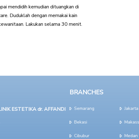
pai mendidih kemudian dituangkan di
 care. Duduklah dengan memakai kain
kewanitaan. Lakukan selama 30 menit.
BRANCHES
Semarang
Jakarta
NIK ESTETIKA dr. AFFANDI
Bekasi
Makass
Cibubur
Medan