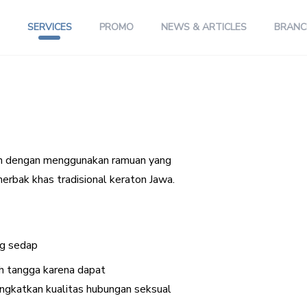
SERVICES
PROMO
NEWS & ARTICLES
BRANC
an dengan menggunakan ramuan yang
erbak khas tradisional keraton Jawa.
ng sedap
h tangga karena dapat
ngkatkan kualitas hubungan seksual