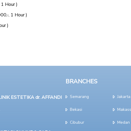
 1 Hour )
00,-, 1 Hour )
our )
BRANCHES
Semarang
Jakarta
NIK ESTETIKA dr. AFFANDI
Bekasi
Makass
Cibubur
Medan