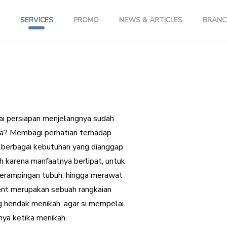
SERVICES
PROMO
NEWS & ARTICLES
BRANC
ai persiapan menjelangnya sudah
a? Membagi perhatian terhadap
an berbagai kebutuhan yang dianggap
h karena manfaatnya berlipat, untuk
perampingan tubuh, hingga merawat
ent merupakan sebuah rangkaian
 hendak menikah, agar si mempelai
ya ketika menikah.