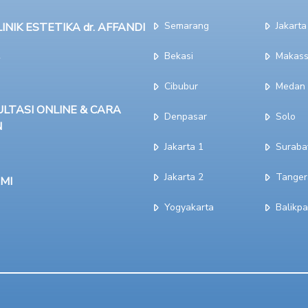
Semarang
Jakarta
NIK ESTETIKA dr. AFFANDI
Bekasi
Makass
Cibubur
Medan
LTASI ONLINE & CARA
Denpasar
Solo
N
Jakarta 1
Suraba
Jakarta 2
Tanger
MI
Yogyakarta
Balikp