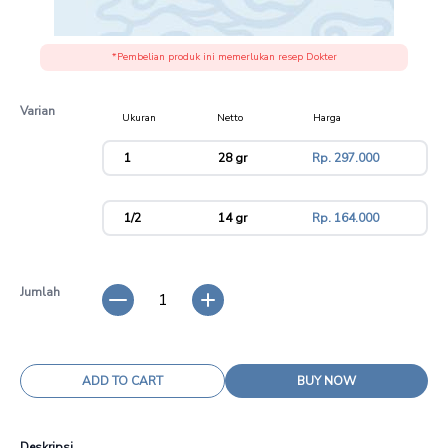
*Pembelian produk ini memerlukan resep Dokter
Varian
Ukuran
Netto
Harga
variant
1
28 gr
Rp. 297.000
1/2
14 gr
Rp. 164.000
Jumlah
1
ADD TO CART
BUY NOW
Deskripsi