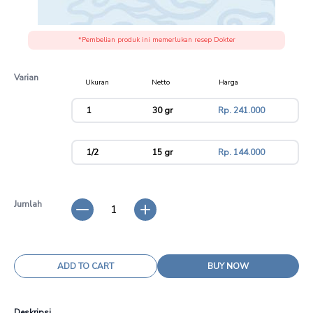
*Pembelian produk ini memerlukan resep Dokter
Varian
Ukuran
Netto
Harga
variant
1
30 gr
Rp. 241.000
1/2
15 gr
Rp. 144.000
Jumlah
1
ADD TO CART
BUY NOW
Deskripsi