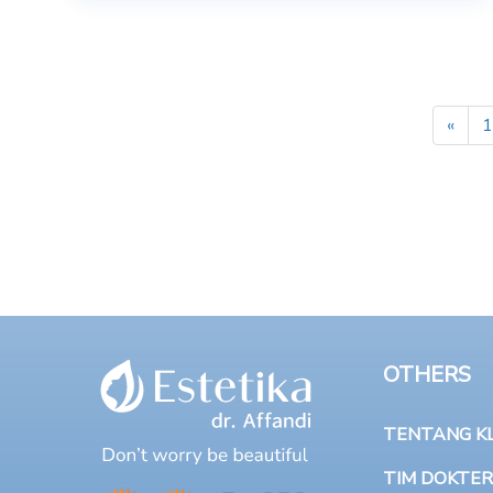
«
1
OTHERS
TENTANG KLI
TIM DOKTER