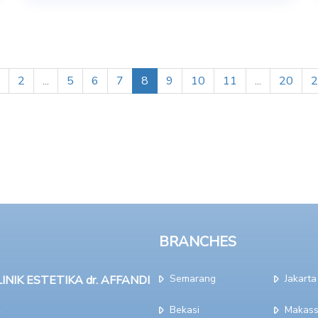
2
...
5
6
7
8
9
10
11
...
20
2
BRANCHES
Semarang
Jakarta
NIK ESTETIKA dr. AFFANDI
Bekasi
Makass