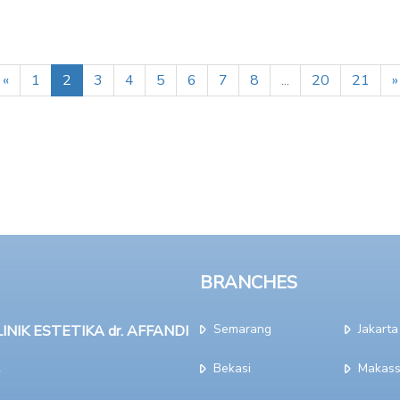
«
1
2
3
4
5
6
7
8
...
20
21
»
BRANCHES
Semarang
Jakarta
NIK ESTETIKA dr. AFFANDI
Bekasi
Makass