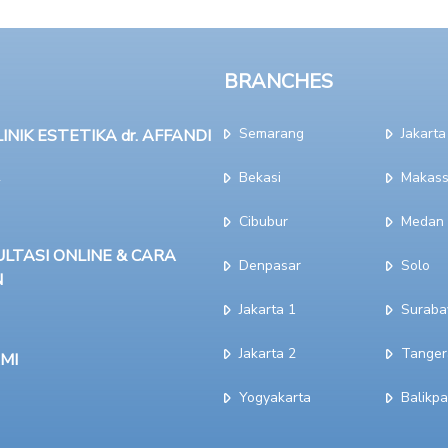
BRANCHES
Semarang
Jakarta
NIK ESTETIKA dr. AFFANDI
Bekasi
Makass
Cibubur
Medan
LTASI ONLINE & CARA
Denpasar
Solo
N
Jakarta 1
Suraba
Jakarta 2
Tanger
MI
Yogyakarta
Balikp