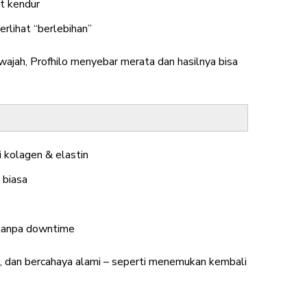
t kendur
rlihat “berlebihan”
i wajah, Profhilo menyebar merata dan hasilnya bisa
 kolagen & elastin
 biasa
 tanpa downtime
r, dan bercahaya alami – seperti menemukan kembali