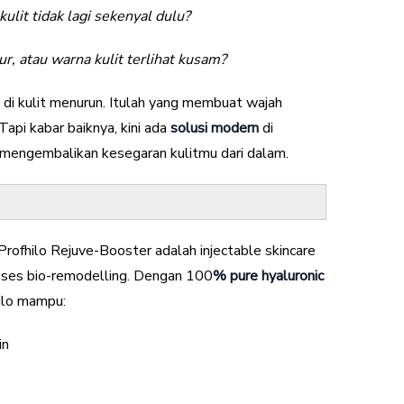
lit tidak lagi sekenyal dulu?
r, atau warna kulit terlihat kusam?
n di kulit menurun. Itulah yang membuat wajah
Tapi kabar baiknya, kini ada
solusi modern
di
 mengembalikan kesegaran kulitmu dari dalam.
Profhilo Rejuve-Booster adalah injectable skincare
roses bio-remodelling. Dengan 100
% pure hyaluronic
ilo mampu:
in