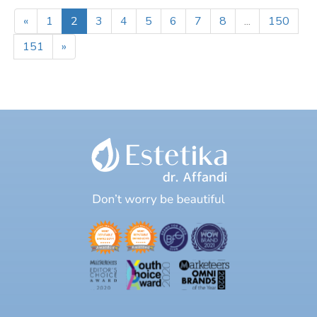
«
1
2
3
4
5
6
7
8
...
150
151
»