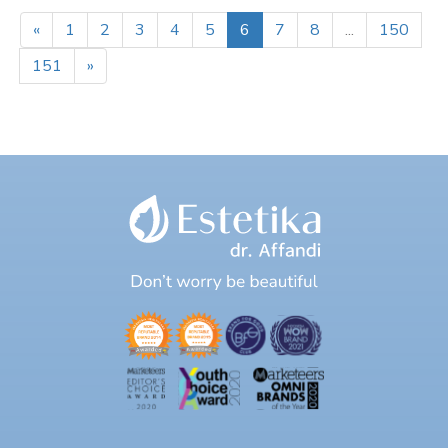
«
1
2
3
4
5
6
7
8
...
150
151
»