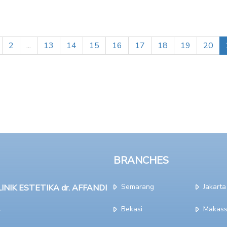
2
...
13
14
15
16
17
18
19
20
BRANCHES
Semarang
Jakarta
NIK ESTETIKA dr. AFFANDI
Bekasi
Makass