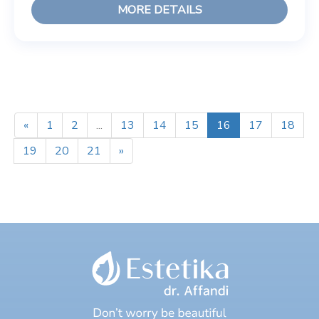
MORE DETAILS
«
1
2
...
13
14
15
16
17
18
19
20
21
»