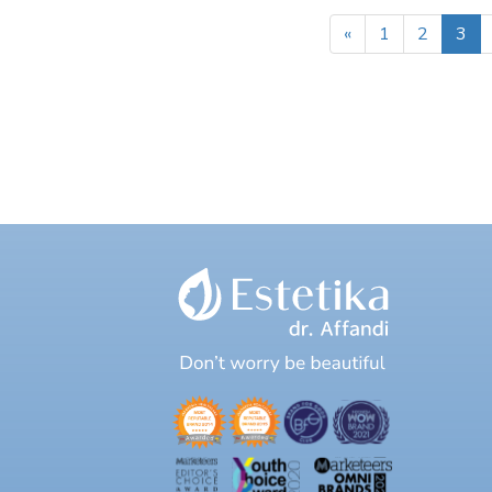
«
1
2
3